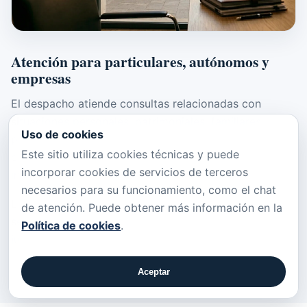
Atención para particulares, autónomos y
empresas
El despacho atiende consultas relacionadas con
situaciones personales, patrimoniales, familiares,
Uso de cookies
profesionales y empresariales, prestando apoyo tanto
Este sitio utiliza cookies técnicas y puede
en fases preventivas como en procedimientos ya
incorporar cookies de servicios de terceros
iniciados.
necesarios para su funcionamiento, como el chat
La combinación de cercanía, estudio técnico y
de atención. Puede obtener más información en la
seguimiento ordenado permite ofrecer una asistencia
Política de cookies
.
jurídica sólida y adaptada a cada caso.
Aceptar